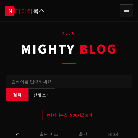
마이티
북스
M
BLOG
MIGHTY
BLOG
전체 보기
검색
#
마이티북스. 500자글쓰기
500자
전
출판 비즈
출간