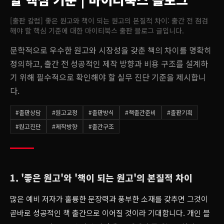
[출판 칼럼] 좋은 원고와 책이 되는 원고의 본질적 차이: 출간 전 점검
해야 할 핵심 기준
에 대한 마이티북스 출판 블로그 글입니다.
문학적으로 우수한 원고와 시장성을 갖춘 책의 차이를 명확히
정의하고, 출간 전 성공적인 제작 방향과 비용 구조를 설계하
기 위해 필수적으로 확인해야 할 실무 진단 기준을 제시합니
다.
#
출판상담
#
원고교정
#
출판방식
#
책출간준비
#
출판기획
#
원고진단
#
제작방향
#
출간구조
1. '좋은 원고'와 '책이 되는 원고'의 본질적 차이
많은 예비 저자가 훌륭한 문장력과 풍부한 소재를 갖추면 그것이
곧바로 성공적인 책 출간으로 이어질 것이라 기대합니다. 개인 블