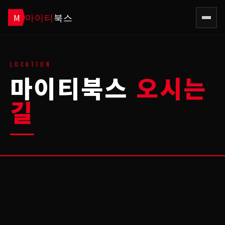
마이티
북스
M
LOCATION
마이티북스
오시는
길