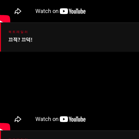
북트레일러
끄적? 끄덕!