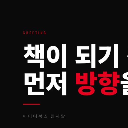
GREETING
책이 되기 
먼저
방향
마이티북스 인사말