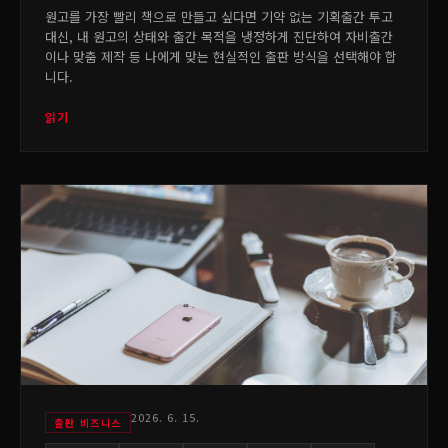
원고를 가장 빨리 책으로 만들고 싶다면 기약 없는 기획출간 투고
대신, 내 원고의 상태와 출간 목적을 냉정하게 진단하여 자비출간
이나 맞춤 제작 등 나에게 맞는 현실적인 출판 방식을 선택해야 합
니다.
읽기
2026. 6. 15.
출판 비즈니스