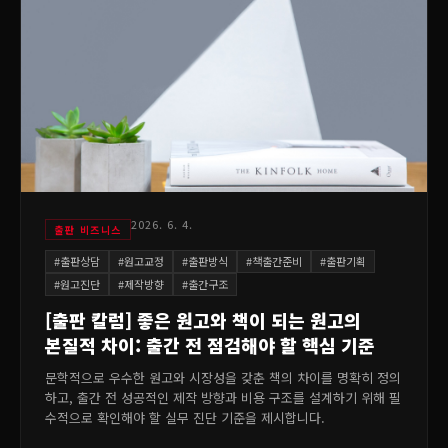
2026. 6. 4.
출판 비즈니스
#
출판상담
#
원고교정
#
출판방식
#
책출간준비
#
출판기획
#
원고진단
#
제작방향
#
출간구조
[출판 칼럼] 좋은 원고와 책이 되는 원고의
본질적 차이: 출간 전 점검해야 할 핵심 기준
문학적으로 우수한 원고와 시장성을 갖춘 책의 차이를 명확히 정의
하고, 출간 전 성공적인 제작 방향과 비용 구조를 설계하기 위해 필
수적으로 확인해야 할 실무 진단 기준을 제시합니다.