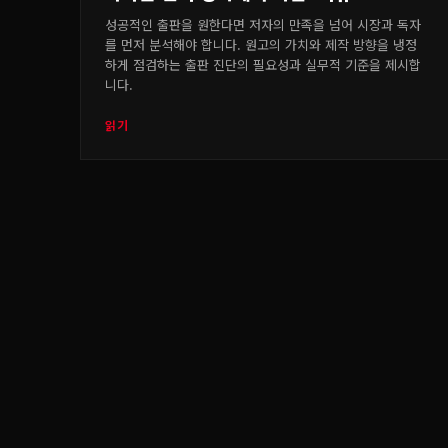
성공적인 출판을 원한다면 저자의 만족을 넘어 시장과 독자
를 먼저 분석해야 합니다. 원고의 가치와 제작 방향을 냉정
하게 점검하는 출판 진단의 필요성과 실무적 기준을 제시합
니다.
읽기