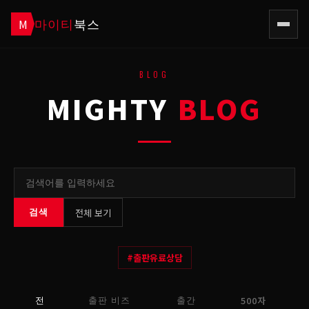
마이티
북스
M
BLOG
MIGHTY
BLOG
전체 보기
검색
#
출판유료상담
500자
전
출판 비즈
출간