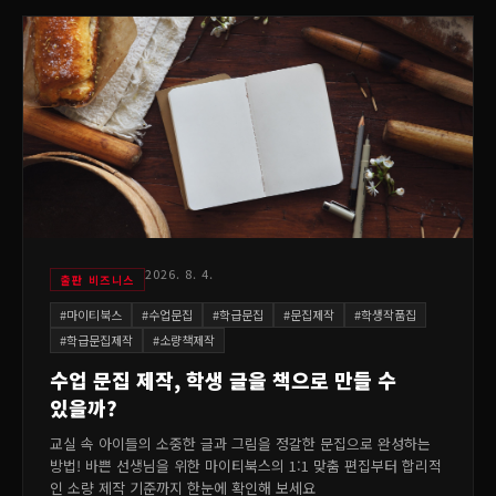
2026. 8. 4.
출판 비즈니스
#
마이티북스
#
수업문집
#
학급문집
#
문집제작
#
학생작품집
#
학급문집제작
#
소량책제작
수업 문집 제작, 학생 글을 책으로 만들 수
있을까?
교실 속 아이들의 소중한 글과 그림을 정갈한 문집으로 완성하는
방법! 바쁜 선생님을 위한 마이티북스의 1:1 맞춤 편집부터 합리적
인 소량 제작 기준까지 한눈에 확인해 보세요