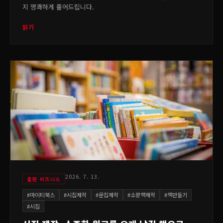
지 명쾌하게 풀어드립니다.
읽기
2026. 7. 13.
출판 비즈니스
#
마이티북스
#
시집제작
#
문집제작
#
소량책제작
#
책만들기
#
시집