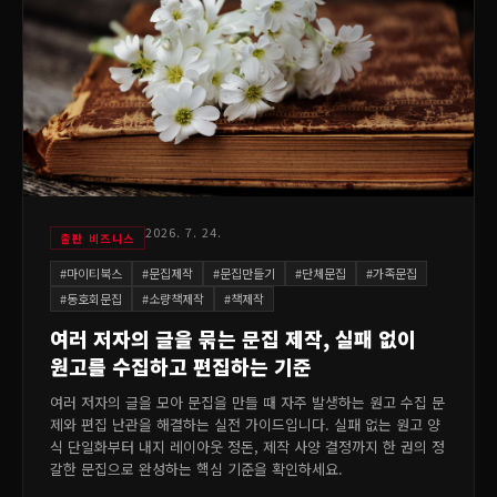
2026. 7. 24.
출판 비즈니스
#
마이티북스
#
문집제작
#
문집만들기
#
단체문집
#
가족문집
#
동호회문집
#
소량책제작
#
책제작
여러 저자의 글을 묶는 문집 제작, 실패 없이
원고를 수집하고 편집하는 기준
여러 저자의 글을 모아 문집을 만들 때 자주 발생하는 원고 수집 문
제와 편집 난관을 해결하는 실전 가이드입니다. 실패 없는 원고 양
식 단일화부터 내지 레이아웃 정돈, 제작 사양 결정까지 한 권의 정
갈한 문집으로 완성하는 핵심 기준을 확인하세요.