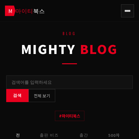
마이티
북스
M
BLOG
MIGHTY
BLOG
전체 보기
검색
#
마이티북스
500자
전
출판 비즈
출간