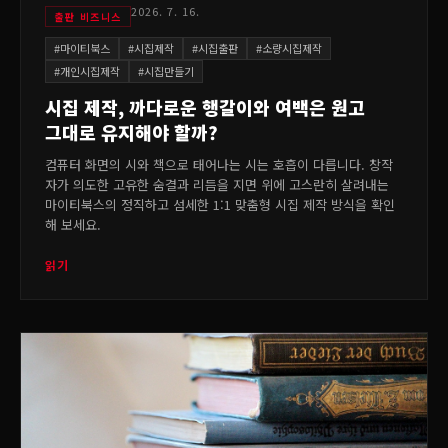
2026. 7. 16.
출판 비즈니스
#
마이티북스
#
시집제작
#
시집출판
#
소량시집제작
#
개인시집제작
#
시집만들기
시집 제작, 까다로운 행갈이와 여백은 원고
그대로 유지해야 할까?
컴퓨터 화면의 시와 책으로 태어나는 시는 호흡이 다릅니다. 창작
자가 의도한 고유한 숨결과 리듬을 지면 위에 고스란히 살려내는
마이티북스의 정직하고 섬세한 1:1 맞춤형 시집 제작 방식을 확인
해 보세요.
읽기