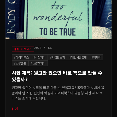
2026. 7. 13.
출판 비즈니스
#
마이티북스
#
시집제작
#
시집만들기
#
개인시집출판
#
책제작
#
소량출판
#
소량책제작
시집 제작: 원고만 있으면 바로 책으로 만들 수
있을까?
원고만 있으면 시집을 바로 만들 수 있을까요? 독립출판 시대에 꼭
알아야 할 시집 편집의 핵심과 마이티북스의 맞춤형 시집 제작 서
비스를 소개해 드립니다.
읽기