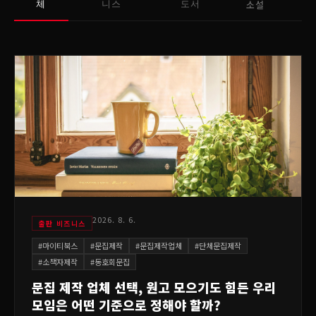
소설
체
니스
도서
2026. 8. 6.
출판 비즈니스
#
마이티북스
#
문집제작
#
문집제작업체
#
단체문집제작
#
소책자제작
#
동호회문집
문집 제작 업체 선택, 원고 모으기도 힘든 우리
모임은 어떤 기준으로 정해야 할까?