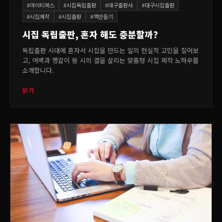
#
마이티북스
#
시집독립출판
#
대구출판사
#
대구시집출판
#
시집제작
#
시집출판
#
책만들기
시집 독립출판, 혼자 해도 충분할까?
독립출판 시대에 혼자서 시집을 만드는 일의 현실적 고민을 짚어보
고, 여백과 행갈이 등 시의 결을 살리는 맞춤형 시집 제작 노하우를
소개합니다.
읽기