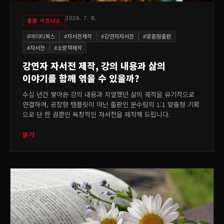
2026. 7. 8.
출판 비즈니스
#
마이티북스
#
자서전제작
#
강연자자서전
#
맞춤형출판
#
자서전
#
소량책제작
강연자 자서전 제작, 강의 내용과 삶의
이야기를 함께 엮을 수 있을까?
수십 년간 쌓아온 강의 내용과 치열했던 삶의 궤적을 유기적으로
연결하여, 공장형 템플릿이 아닌 출판인 문수림의 1:1 맞춤형 기획
으로 단 한 권뿐인 독창적인 자서전을 제작해 드립니다.
읽기