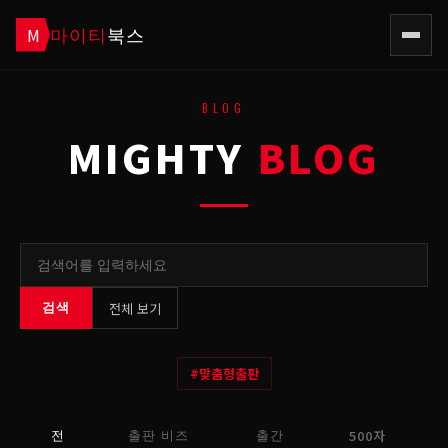
마이티
북스
M
BLOG
MIGHTY
BLOG
전체 보기
검색
#
맞춤형출판
500자
전
출판 비즈
출간