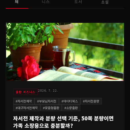
소설
체
니스
도서
2026. 7. 22.
출판 비즈니스
#
자서전제작
#
부모님자서전
#
마이티북스
#
자서전분량
#
대구자서전제작
#
맞춤형출판
#
소량출판
자서전 제작과 분량 선택 기준, 50쪽 분량이면
가족 소장용으로 충분할까?