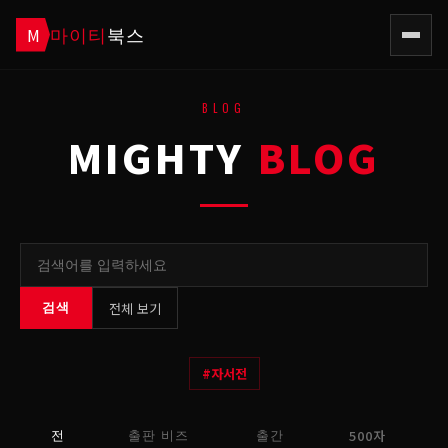
마이티
북스
M
BLOG
MIGHTY
BLOG
전체 보기
검색
#
자서전
500자
전
출판 비즈
출간