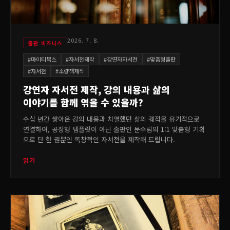
2026. 7. 8.
출판 비즈니스
#
마이티북스
#
자서전제작
#
강연자자서전
#
맞춤형출판
#
자서전
#
소량책제작
강연자 자서전 제작, 강의 내용과 삶의
이야기를 함께 엮을 수 있을까?
수십 년간 쌓아온 강의 내용과 치열했던 삶의 궤적을 유기적으로
연결하여, 공장형 템플릿이 아닌 출판인 문수림의 1:1 맞춤형 기획
으로 단 한 권뿐인 독창적인 자서전을 제작해 드립니다.
읽기