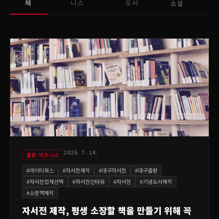
소설
체
니스
도서
2026. 7. 14.
출판 비즈니스
#
마이티북스
#
자서전제작
#
대구자서전
#
대구출판
#
자서전업체선택
#
자서전인터뷰
#
자서전
#
기념도서제작
#
소량책제작
자서전 제작, 평생 소장할 책을 만들기 위해 꼭