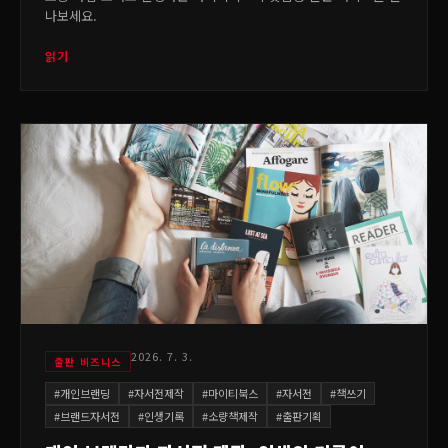
나보세요.
읽기
2026. 7. 3.
출판 비즈니스
#
개인브랜딩
#
자서전제작
#
마이티북스
#
자서전
#
책쓰기
#
브랜드자서전
#
인생기록
#
소량책제작
#
출판기획