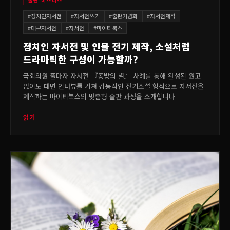
#
정치인자서전
#
자서전쓰기
#
출판기념회
#
자서전제작
#
대구자서전
#
자서전
#
마이티북스
정치인 자서전 및 인물 전기 제작, 소설처럼
드라마틱한 구성이 가능할까?
국회의원 출마자 자서전 『동방의 별』 사례를 통해 완성된 원고
없이도 대면 인터뷰를 거쳐 감동적인 전기소설 형식으로 자서전을
제작하는 마이티북스의 맞춤형 출판 과정을 소개합니다
읽기