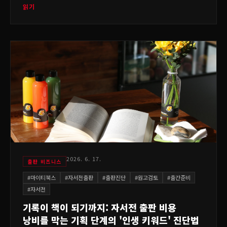
읽기
2026. 6. 17.
출판 비즈니스
#
마이티북스
#
자서전출판
#
출판진단
#
원고검토
#
출간준비
#
자서전
기록이 책이 되기까지: 자서전 출판 비용
낭비를 막는 기획 단계의 '인생 키워드' 진단법