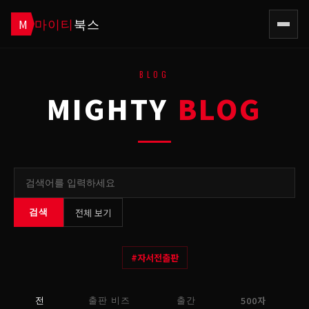
마이티
북스
M
BLOG
MIGHTY
BLOG
전체 보기
검색
#
자서전출판
500자
전
출판 비즈
출간