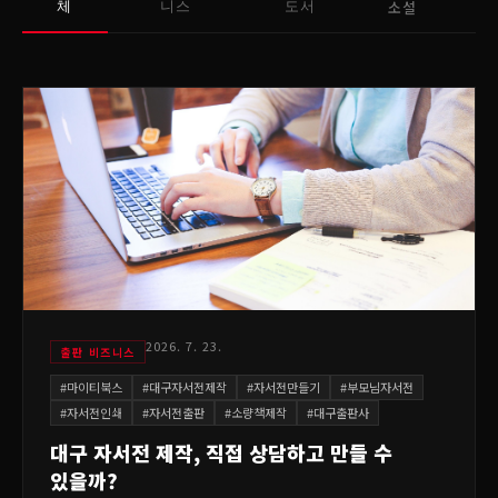
소설
체
니스
도서
2026. 7. 23.
출판 비즈니스
#
마이티북스
#
대구자서전제작
#
자서전만들기
#
부모님자서전
#
자서전인쇄
#
자서전출판
#
소량책제작
#
대구출판사
대구 자서전 제작, 직접 상담하고 만들 수
있을까?