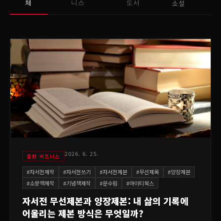
소설
체
니스
도서
2026. 6. 25.
출판 비즈니스
#
자서전제작
#
자서전쓰기
#
자서전제본
#
무선제목
#
양장제본
#
소량책제작
#
기념책제작
#
문수림
#
마이티북스
자서전 무선제본과 양장제본: 내 삶의 기록에
어울리는 제본 방식은 무엇일까?