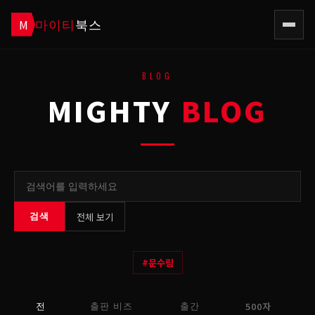
마이티
북스
M
BLOG
MIGHTY
BLOG
전체 보기
검색
#
문수림
500자
전
출판 비즈
출간