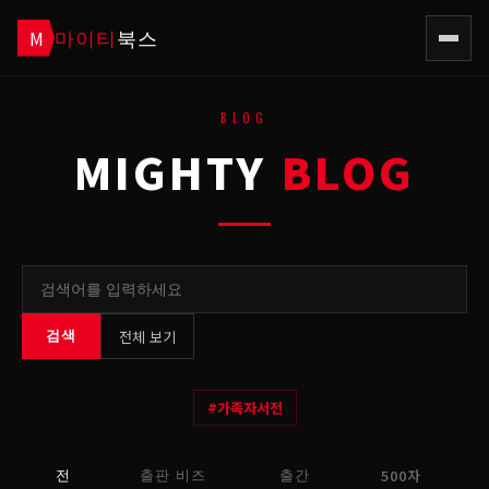
마이티
북스
M
BLOG
MIGHTY
BLOG
전체 보기
검색
#
가족자서전
500자
전
출판 비즈
출간