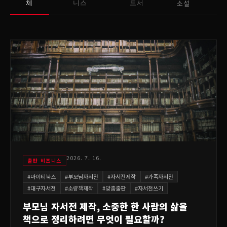
소설
체
니스
도서
2026. 7. 16.
출판 비즈니스
#
마이티북스
#
부모님자서전
#
자서전제작
#
가족자서전
#
대구자서전
#
소량책제작
#
맞춤출판
#
자서전쓰기
부모님 자서전 제작, 소중한 한 사람의 삶을
책으로 정리하려면 무엇이 필요할까?