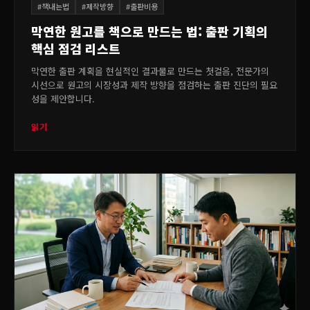
#
책내는법
#
제작방향
#
출판비용
막연한 원고를 책으로 만드는 법: 출판 기획의
핵심 점검 리스트
막연한 출판 계획을 현실적인 결과물로 만드는 첫걸음, 전문가의
시선으로 원고의 시장성과 제작 방향을 점검하는 출판 진단의 필요
성을 제안합니다.
읽기