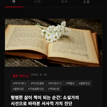
소설
체
니스
도서
2026. 6. 15.
출판 비즈니스
#
마이티북스
#
자서전출판
#
자서전쓰기
#
책출간
#
출판진단
#
출판상담
#
무료출판상담
#
책내는법
평범한 삶이 책이 되는 순간: 소설가의
시선으로 바라본 서사적 가치 진단