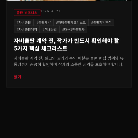
2026. 4. 21.
출판 비즈니스
#
자비출판
#
출판계약
#
자비출판체크리스크
#
출판계약분석
#
자비출판계약
#
책내는법
#
대구1인출판사
자비출판 계약 전, 작가가 반드시 확인해야 할
5가지 핵심 체크리스트
자비출판 계약 전, 원고의 권리와 수익 배분은 물론 편집 범위와 유
통망까지 꼼꼼히 확인하여 작가의 소중한 권익을 보호해야 합니다.
읽기