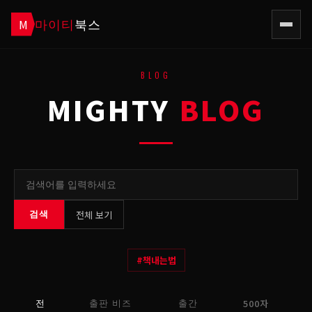
마이티
북스
M
BLOG
MIGHTY
BLOG
전체 보기
검색
#
책내는법
500자
전
출판 비즈
출간