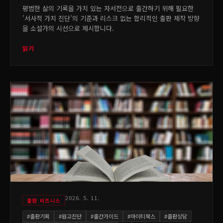
평범한 삶의 기록을 가치 있는 자서전으로 출간하기 위해 필요한
'서사적 가치 진단'의 기준과 리스크 없는 합리적인 출판 제작 방향
을 소설가의 시선으로 제시합니다.
읽기
2026. 5. 11.
출판 비즈니스
#
출판기획
#
원고진단
#
출간가이드
#
마이티북스
#
출판상담