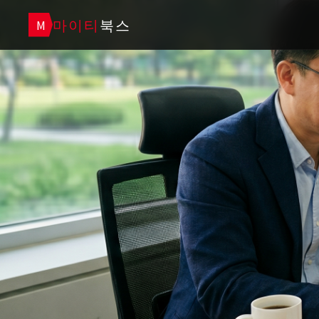
마이티
북스
M