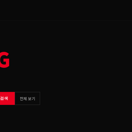
G
전체 보기
검색