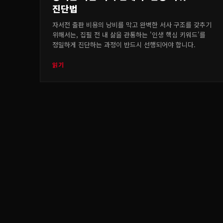
진단법
자서전 출판 비용의 낭비를 막고 완벽한 서사 구조를 갖추기
위해서는, 집필 전 내 삶을 관통하는 '인생 핵심 키워드'를
정밀하게 진단하는 과정이 반드시 선행되어야 합니다.
읽기