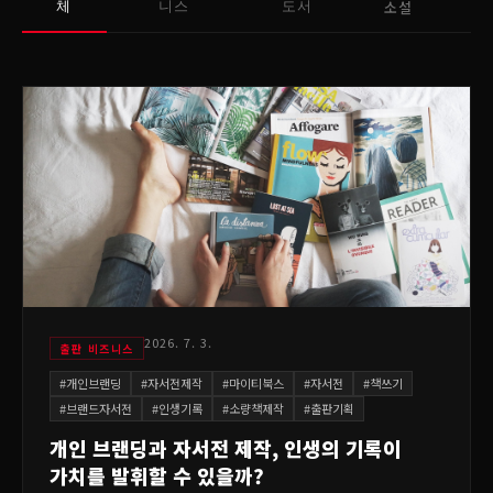
소설
체
니스
도서
2026. 7. 3.
출판 비즈니스
#
개인브랜딩
#
자서전제작
#
마이티북스
#
자서전
#
책쓰기
#
브랜드자서전
#
인생기록
#
소량책제작
#
출판기획
개인 브랜딩과 자서전 제작, 인생의 기록이
가치를 발휘할 수 있을까?