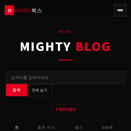
마이티
북스
M
BLOG
MIGHTY
BLOG
전체 보기
검색
#
개인브랜딩
500자
전
출판 비즈
출간