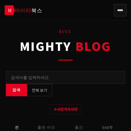
마이티
북스
M
BLOG
MIGHTY
BLOG
전체 보기
검색
#
사업가자서전
500자
전
출판 비즈
출간