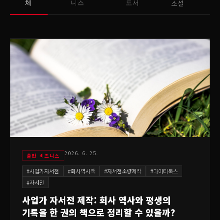
소설
체
니스
도서
2026. 6. 25.
출판 비즈니스
#
사업가자서전
#
회사역사책
#
자서전소량제작
#
마이티북스
#
자서전
사업가 자서전 제작: 회사 역사와 평생의
기록을 한 권의 책으로 정리할 수 있을까?