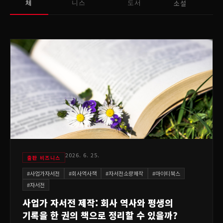
소설
체
니스
도서
2026. 6. 25.
출판 비즈니스
#
사업가자서전
#
회사역사책
#
자서전소량제작
#
마이티북스
#
자서전
사업가 자서전 제작: 회사 역사와 평생의
기록을 한 권의 책으로 정리할 수 있을까?