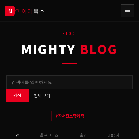
마이티
북스
M
BLOG
MIGHTY
BLOG
전체 보기
검색
#
자서전소량제작
500자
전
출판 비즈
출간