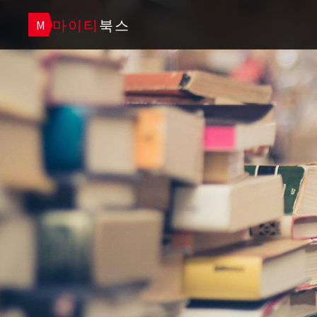
마이티
북스
M