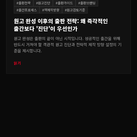
#
출판전략
#
원고진단
#
출판가이드
#
출판브랜딩
#
출간프로세스
#
책제작방향
#
원고검토기준
원고 완성 이후의 출판 전략: 왜 즉각적인
출간보다 '진단'이 우선인가
원고 완성은 출판의 끝이 아닌 시작입니다. 성공적인 출간을 위해
반드시 거쳐야 할 객관적 원고 진단과 전략적 제작 방향 설정의 기
준을 제시합니다.
읽기