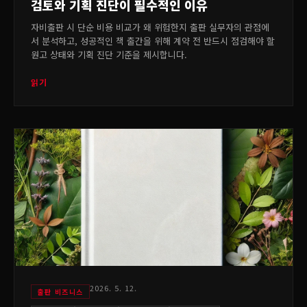
검토와 기획 진단이 필수적인 이유
자비출판 시 단순 비용 비교가 왜 위험한지 출판 실무자의 관점에
서 분석하고, 성공적인 책 출간을 위해 계약 전 반드시 점검해야 할
원고 상태와 기획 진단 기준을 제시합니다.
읽기
2026. 5. 12.
출판 비즈니스