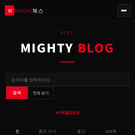
마이티
북스
M
BLOG
MIGHTY
BLOG
전체 보기
검색
#
기획출간상담
500자
전
출판 비즈
출간