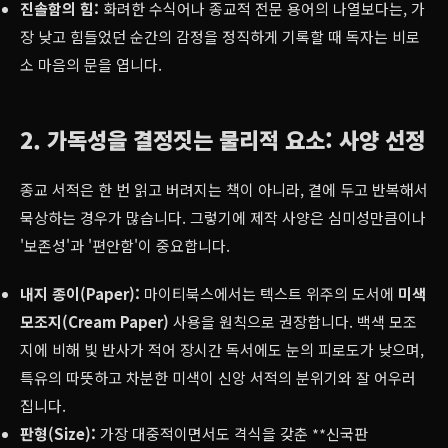
진솔함의 힘:
화려한 수식어나 종교적 전문 용어의 나열보다는, 가
장 낮고 힘들었던 순간의 감정을 정직하게 기록할 때 독자는 비로
소 마음의 문을 엽니다.
2. 가독성을 결정짓는 물리적 요소: 사양 선정
종교 서적은 한 번 읽고 버려지는 책이 아니라, 곁에 두고 반복해서
묵상하는 경우가 많습니다. 그렇기에 제작 사양은 심미성만큼이나
'보존성'과 '편안함'이 중요합니다.
내지 종이(Paper):
마이티북스에서는 텍스트 위주의 도서에
미색
모조지(Cream Paper)
사용을 원칙으로 권장합니다. 백색 모조
지에 비해 빛 반사가 적어 장시간 독서에도 눈의 피로도가 낮으며,
특유의 따뜻하고 차분한 미색이 신앙 서적의 분위기와 잘 어우러
집니다.
판형(Size):
가장 대중적이면서도 격식을 갖춘 **신국판