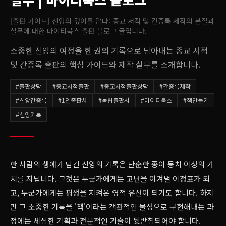
[출판 가이드] 신앙의 깊이를 담다: 종교 서적 및 간증록 제작의 본질과
실무
에 대한 마이티북스 출판 블로그 글입니다.
소중한 신앙의 여정을 한 권의 기록으로 담아내는 종교 서적
및 간증록 출판의 핵심 가이드와 제작 실무를 소개합니다.
#
출판상담
#
종교서적출판
#
종교서적출판상담
#
간증록제작
#
신앙간증록
#
1인출판사
#
독립출판사
#
마이티북스
#
책만들기
#
신앙기록
한 사람의 생애가 담긴 신앙의 기록은 단순한 종이 뭉치 이상의 가
치를 지닙니다. 그것은 누군가에게는 고난을 이겨낼 이정표가 되
고, 누군가에게는 평생을 지켜온 영적 유산이 되기도 합니다. 하지
만 그 소중한 기록을 '책'이라는 객관적인 물성으로 구현해내는 과
정에는 세심한 기획과 전문적인 기술이 뒷받침되어야 합니다.