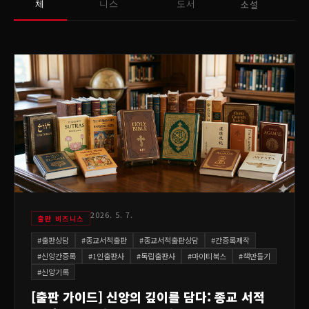
소설
체
니스
도서
2026. 5. 7.
출판 비즈니스
#
출판상담
#
종교서적출판
#
종교서적출판상담
#
간증록제작
#
신앙간증록
#
1인출판사
#
독립출판사
#
마이티북스
#
책만들기
#
신앙기록
[출판 가이드] 신앙의 깊이를 담다: 종교 서적