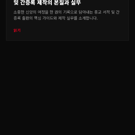
및 간증록 제작의 본질과 실무
소중한 신앙의 여정을 한 권의 기록으로 담아내는 종교 서적 및 간
증록 출판의 핵심 가이드와 제작 실무를 소개합니다.
읽기