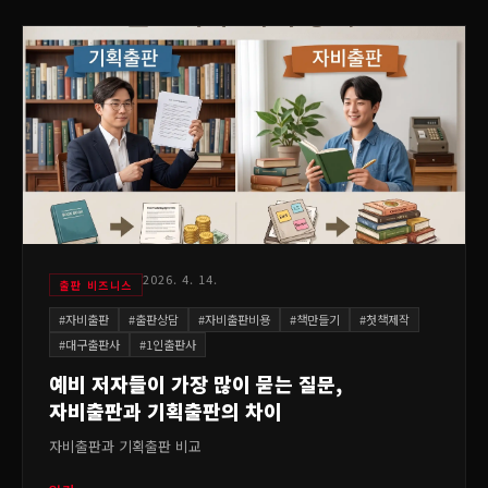
2026. 4. 14.
출판 비즈니스
#
자비출판
#
출판상담
#
자비출판비용
#
책만들기
#
첫책제작
#
대구출판사
#
1인출판사
예비 저자들이 가장 많이 묻는 질문,
자비출판과 기획출판의 차이
자비출판과 기획출판 비교