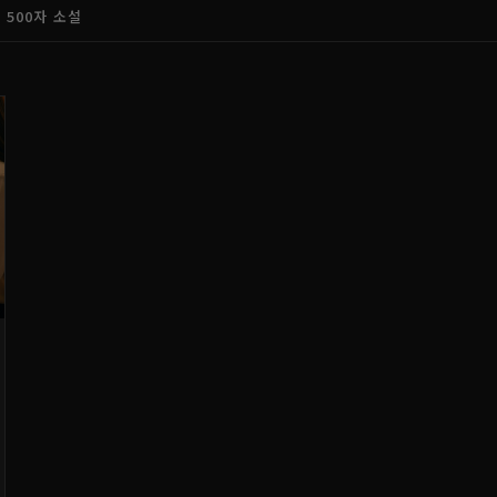
500자 소설