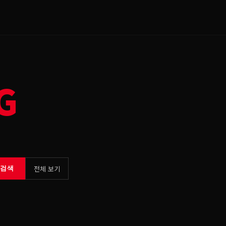
G
전체 보기
검색