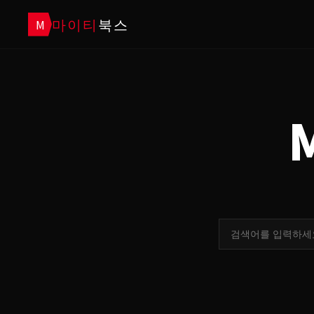
마이티
북스
M