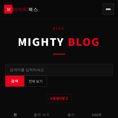
마이티
북스
M
BLOG
MIGHTY
BLOG
전체 보기
검색
#
에세이투고
500자
전
출판 비즈
출간