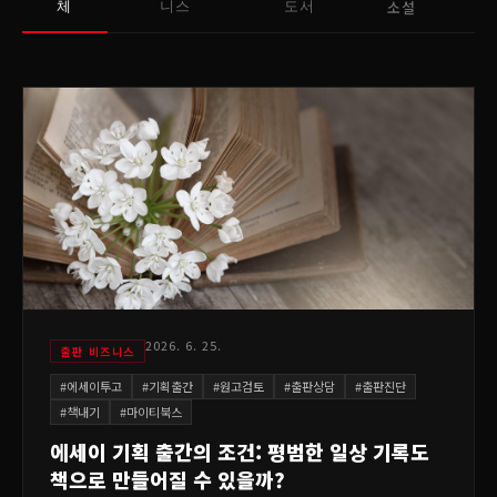
소설
체
니스
도서
2026. 6. 25.
출판 비즈니스
#
에세이투고
#
기획출간
#
원고검토
#
출판상담
#
출판진단
#
책내기
#
마이티북스
에세이 기획 출간의 조건: 평범한 일상 기록도
책으로 만들어질 수 있을까?