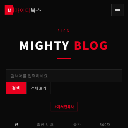
마이티
북스
M
BLOG
MIGHTY
BLOG
전체 보기
검색
#
자서전목차
500자
전
출판 비즈
출간