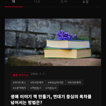
소설
체
니스
도서
2026. 7. 7.
출판 비즈니스
#
마이티북스
#
자서전제작
#
부모님자서전
#
자서전목차
#
소량책제작
#
책만들기
#
기념도서
생애 이야기 책 만들기, 연대기 중심의 목차를
넘어서는 방법은?