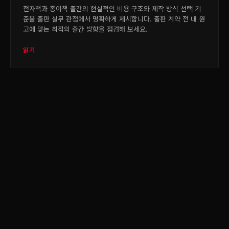
전자책과 종이책 출간의 현실적인 비용 구조와 제작 방식 선택 기
준을 출판 실무 관점에서 명확하게 제시합니다. 출판 계약 전 내 원
고에 맞는 최적의 출간 방향을 점검해 보세요.
읽기