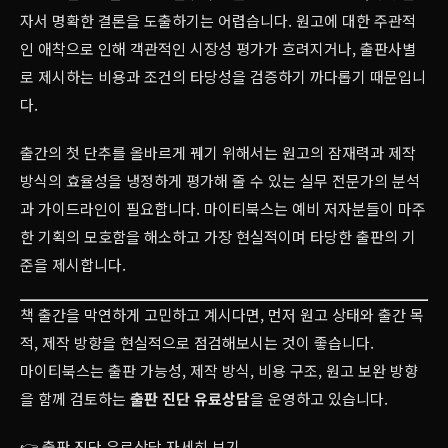
자서 명확한 결론을 도출하기는 어렵습니다. 원고에 대한 주관적
인 애착으로 인해 객관적인 시장성 평가가 흐려지거나, 출판사별
로 제시하는 비용과 조건의 타당성을 검증하기 까다롭기 때문입니
다.
출간의 첫 단추를 올바르게 꿰기 위해서는 원고의 잠재력과 제작
방식의 효율성을 냉정하게 평가해 줄 수 있는 실무 전문가의 분석
과 가이드라인이 필요합니다. 마이티북스는 예비 저자분들이 마주
한 기획의 모호함을 해소하고 가장 현실적이며 타당한 출판의 기
준을 제시합니다.
책 출간을 막연하게 고민하고 계시다면, 먼저 원고 상태와 출간 목
적, 제작 방향을 현실적으로 점검해보시는 것이 좋습니다.
마이티북스는 출판 가능성, 제작 방식, 비용 구조, 원고 보완 방향
을 함께 검토하는
출판 진단 유료상담
을 운영하고 있습니다.
👉 출판 진단 유료상담 자세히 보기