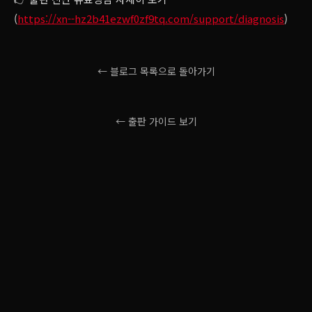
(
https://xn--hz2b41ezwf0zf9tq.com/support/diagnosis
)
← 블로그 목록으로 돌아가기
← 출판 가이드 보기