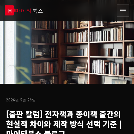
마이티
북스
M
2026년 5월 29일
[출판 칼럼] 전자책과 종이책 출간의
현실적 차이와 제작 방식 선택 기준
|
마이티북스 블로그