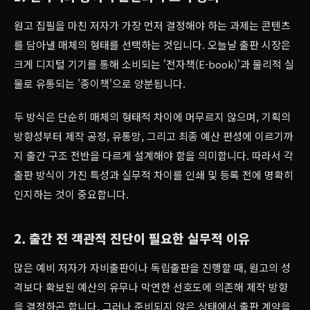
원고 집필을 마친 저자가 가장 먼저 결정해야 하는 과제는 콘텐츠
를 담아낼 매체의 형태를 선택하는 것입니다. 오늘날 출판 시장은
크게 디지털 기기를 통해 소비되는 '전자책(E-book)'과 물리적 실
물로 유통되는 '종이책'으로 양분됩니다.
두 방식은 단순히 매체의 형태적 차이에 머무르지 않으며, 기획의
방향성부터 제작 공정, 유통망, 그리고 최종 예산 편성에 이르기까
지 출간 구조 전반을 다르게 설계해야 함을 의미합니다. 따라서 각
출판 방식이 가진 특성과 실무적 차이를 인쇄 및 등록 전에 명확히
인지하는 것이 중요합니다.
2. 출간 전 객관적 진단이 필요한 실무적 이유
많은 예비 저자가 자비출판이나 독립출판을 진행할 때, 원고의 성
격보다 확보된 예산의 유무나 막연한 선호도에 의존해 제작 방향
을 결정하곤 합니다. 그러나 준비되지 않은 상태에서 출판 계약을