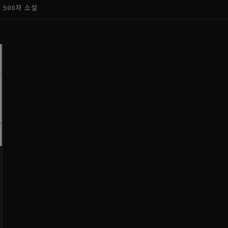
500자 소설