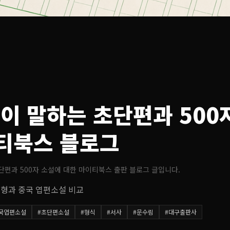
이 말하는 초단편과 500
이티북스 블로그
단편과 500자 소설
에 대한 마이티북스 출판 블로그 글입니다.
 형과 중국 엽편소설 비교
국엽편소설
#
초단편소설
#
형식
#
서사
#
문수림
#
대구출판사