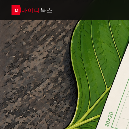
마이티
북스
M