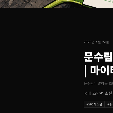
2026년 4월 23일
문수림
| 마
문수림이 말하는 초
국내 초단편 소설
#
500자소설
#
중