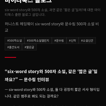
six-word story와 500자 소설, 과연 같은 ‘짧은 글’일까?
에 대한 마이
티북스 출판 블로그 글입니다.
허니스트 헤밍웨이 six-word story와 문수림 500자 소설 비
교
#
500자소설
#
500자소설챌린지
#
문수림
#
신작
#
소설신간
#
출간도서
#
짦은글
“six-word story와 500자 소설, 같은 ‘짧은 글’일
까요?” — 문수림 인터뷰
— six-word story와 500자 소설, 둘 다 굉장히 짧은 서사 형식입
니다. 같은 범주로 봐도 되는 걸까요?