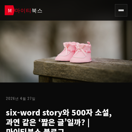
마이티
북스
M
2026년 4월 27일
six-word story와 500자 소설,
과연 같은 ‘짧은 글’일까?
|
마이티북스 블로그