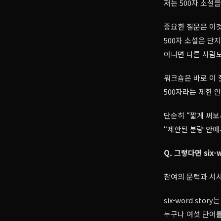
저는 500자 소설을
중요한 질문은 이
500자 소설은 단
아니면 다른 사람도
워크숍은 바로 이 
500자라는 제한 
단순히 “짧게 써보
“제한된 분량 안
Q. 그렇다면 six
참여의 문턱과 서
six-word st
누구나 여섯 단어를