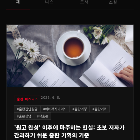
소설
체
니스
도서
2026. 6. 8.
출판 비즈니스
#
출판진단상담
#
예비저자가이드
#
출판과정
#
출판기획
#
출판상담
#
책출판
'원고 완성' 이후에 마주하는 현실: 초보 저자가
간과하기 쉬운 출판 기획의 기준