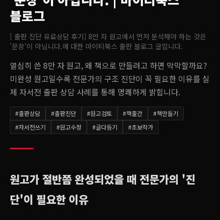
블로그
[ 출판 진단 유료상담 후기] 8만 자 원고에서 먼저 분석해야 하는 것은
'문장'이 아닙니다.
에 대한 마이티북스 출판 블로그 글입니다.
열심히 쓴 8만 자 원고, 왜 책으로 만들려고 하면 막막할까요?
미완성 원고일수록 전문가의 구조 진단이 꼭 필요한 이유를 실
제 자서전 출판 상담 사례를 통해 명쾌하게 밝힙니다.
#
출판상담
#
출판진단
#
원고검토
#
책출간
#
책만들기
#
자서전쓰기
#
원고수정
#
글다듬기
#
초보작가
원고가 절반쯤 완성되었을 때 전문가의 '진
단'이 필요한 이유