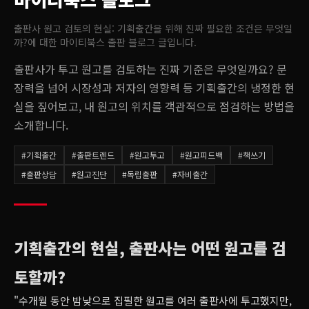
출판사 원고 검토의 현실: 기획출간을 위해 진짜 필요한 조건은 무엇일
까?
에 대한 마이티북스 출판 블로그 글입니다.
출판사가 투고 원고를 검토하는 진짜 기준은 무엇일까요? 문
장력을 넘어 시장성과 저자의 영향력 등 기획출간의 냉정한 현
실을 짚어보고, 내 원고의 위치를 객관적으로 점검하는 방법을
소개합니다.
#
기획출간
#
출판트렌드
#
원고투고
#
원고피드백
#
책쓰기
#
출판상담
#
원고진단
#
독립출판
#
자비출간
기획출간의 현실, 출판사는 어떤 원고를 검
토할까?
"수개월 동안 밤낮으로 집필한 원고를 여러 출판사에 투고했지만,