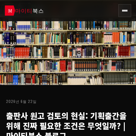
마이티
북스
M
2026년 6월 22일
출판사 원고 검토의 현실: 기획출간을
위해 진짜 필요한 조건은 무엇일까?
|
마이티북스 블로그