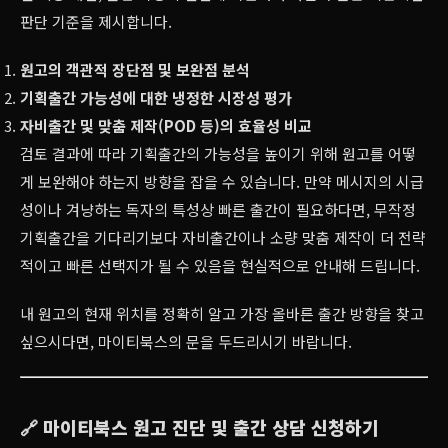
판단 기준을 제시합니다.
원고의 객관적 장단점 및 보완점 분석
기획출간 가능성에 대한 냉정한 시장성 평가
자비출간 및 맞춤 제작(POD 등)의 효율성 비교
검토 결과에 따라 기획출간의 가능성을 높이기 위해 원고를 어떻
게 보완해야 하는지 방향을 잡을 수 있습니다. 만약 메시지의 시급
성이나 겨냥하는 독자의 특성상 빠른 출간이 필요하다면, 무작정
기획출간을 기다리기보다 자비출간이나 소량 맞춤 제작이 더 전략
적이고 빠른 선택지가 될 수 있음을 현실적으로 안내해 드립니다.
내 원고의 현재 위치를 정확히 알고 가장 올바른 출간 방향을 찾고
싶으시다면, 마이티북스의 문을 두드리시기 바랍니다.
🔗 마이티북스 원고 진단 및 출간 상담 신청하기