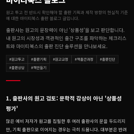
원고 투고 전 반드시 확인해야 할 출판 기획과 제작 방향의 현실적 기준
에 대한 마이티북스 출판 블로그 글입니다.
출판사는 원고의 문장력이 아닌 '상품성'을 보고 판단합니다.
내 원고의 시장성과 객관적인 출간 구조를 파악하는 체크리스
트와 마이티북스의 출판 진단 솔루션을 만나보세요.
#
원고투고
#
출판기획
#
원고교정
#
책출간과정
#
출판진단
#
출판상담
#
책만들기
1. 출판사의 원고 검토: 문학적 감상이 아닌 '상품성
평가'
많은 예비 저자가 원고를 집필한 후 여러 출판사의 문을 두드리지
만, 기획 출판으로 이어지는 경우는 극히 드뭅니다. 대부분은 반려