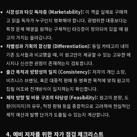
시장성과 타깃 독자층 (Marketability):
이 책을 실제로 구매하
고 읽을 독자가 누구인지 명확해야 합니다. 광범위한 대중보다는
특정 문제 해결을 원하는 구체적인 타깃층이 정의되어 있을 때 원
고의 가치는 올라갑니다.
차별성과 기획의 참신함 (Differentiation):
동일 카테고리 내의
기존 도서들과 비교했을 때, 이 원고만이 제공할 수 있는 고유한 메
시지나 신선한 관점이 존재하는지 검토합니다.
출간 목적과 방향성의 일치 (Consistency):
저자의 개인 소장,
비즈니스 브랜딩, 혹은 대중적 판매 등 명확한 목적에 맞춰 원고의
집필 어조와 전개방식이 일치하는지 확인합니다.
제작 방향 및 비용 구조의 타당성 (Feasibility):
원고의 분량, 도
판(이미지)의 유무, 적정 판형 등을 종합적으로 고려하여 현실적인
제작 예산과 발행 단가가 도출될 수 있는지 계산합니다.
4. 예비 저자를 위한 자가 점검 체크리스트