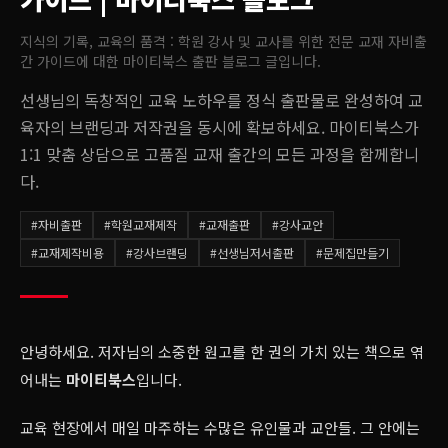
지식의 기록, 교육의 품격 : 학원 강사 및 교사를 위한 전문 교재 자비출
간 가이드
에 대한 마이티북스 출판 블로그 글입니다.
선생님의 독창적인 교육 노하우를 정식 출판물로 완성하여 교
육자의 브랜딩과 저작권을 동시에 확보하세요. 마이티북스가
1:1 맞춤 상담으로 고품질 교재 출간의 모든 과정을 함께합니
다.
#
자비출판
#
학원교재제작
#
교재출판
#
강사교안
#
교재제작비용
#
강사브랜딩
#
선생님저서출판
#
문제집만들기
안녕하세요. 저자님의 소중한 원고를 한 권의 가치 있는 책으로 엮
어내는
마이티북스
입니다.
교육 현장에서 매일 마주하는 수많은 유인물과 교안들. 그 안에는