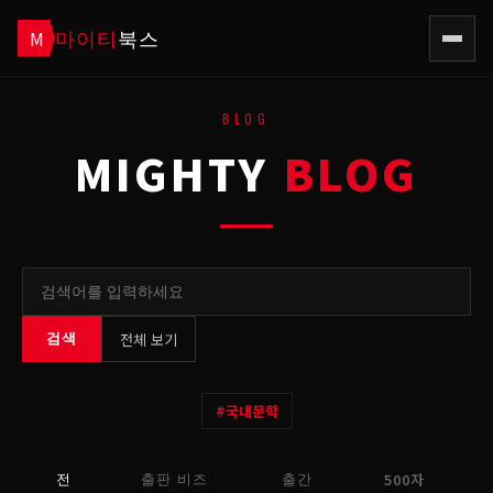
마이티
북스
M
BLOG
MIGHTY
BLOG
전체 보기
검색
#
국내문학
500자
전
출판 비즈
출간