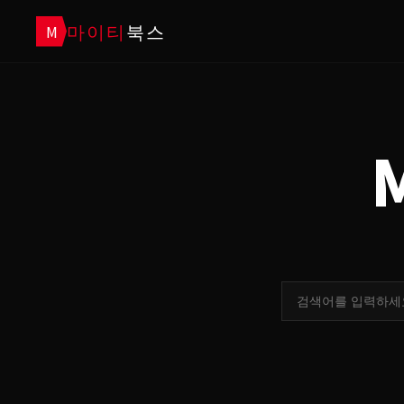
마이티
북스
M