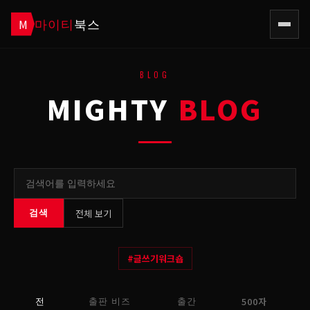
마이티
북스
M
BLOG
MIGHTY
BLOG
전체 보기
검색
#
글쓰기워크숍
500자
전
출판 비즈
출간