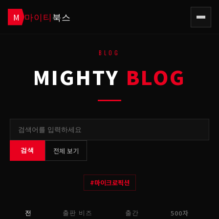
마이티
북스
M
BLOG
MIGHTY
BLOG
전체 보기
검색
#
마이크로픽션
500자
전
출판 비즈
출간