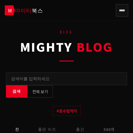
마이티
북스
M
BLOG
MIGHTY
BLOG
전체 보기
검색
#
문수림작가
500자
전
출판 비즈
출간