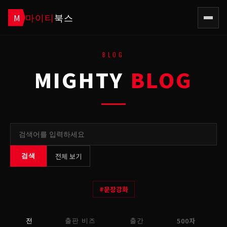
마이티
북스
M
BLOG
MIGHTY
BLOG
전체 보기
검색
#
문장강화
500자
전
출판 비즈
출간