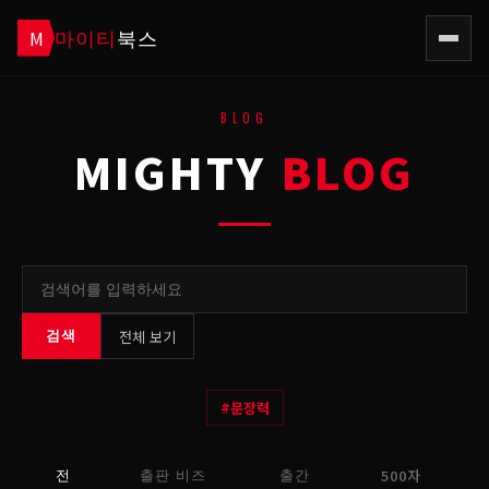
마이티
북스
M
BLOG
MIGHTY
BLOG
전체 보기
검색
#
문장력
500자
전
출판 비즈
출간