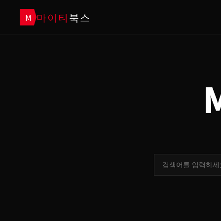
마이티
북스
M