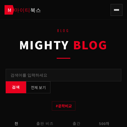
마이티
북스
M
BLOG
MIGHTY
BLOG
전체 보기
검색
#
문학비교
500자
전
출판 비즈
출간