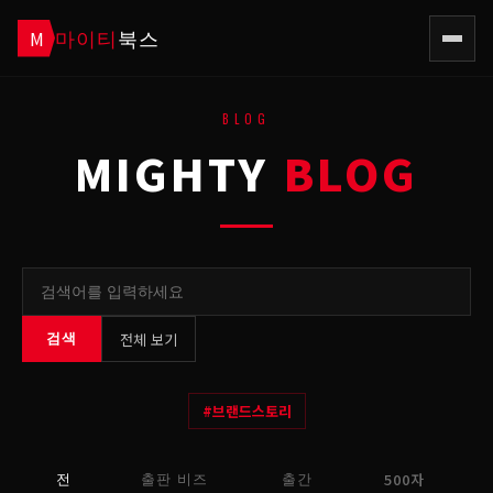
마이티
북스
M
BLOG
MIGHTY
BLOG
전체 보기
검색
#
브랜드스토리
500자
전
출판 비즈
출간